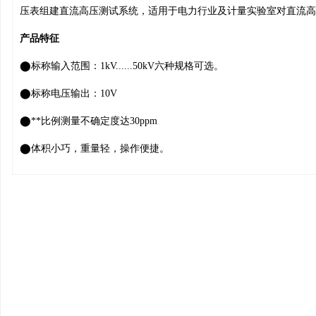
压表组建直流⾼压测试系统，适⽤于电⼒⾏业及计量实验室对直流⾼
产品特征
⬤标称输⼊范围：1kV......50kV六种规格可选。
⬤标称电压输出：10V
⬤**⽐例测量不确定度达30ppm
⬤体积⼩巧，重量轻，操作便捷。