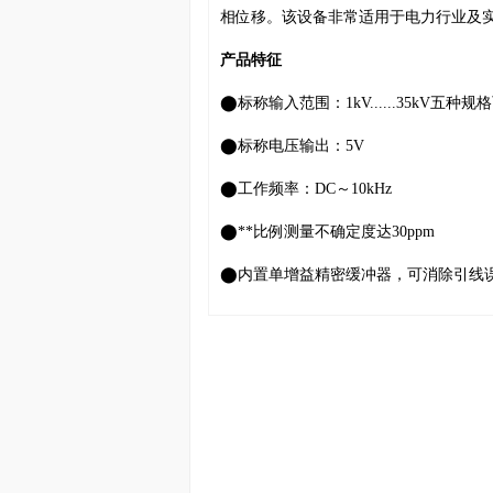
相位移。该设备⾮常适⽤于电⼒⾏业及实
产品特征
⬤标称输⼊范围：1kV......35kV五种规
⬤标称电压输出：5V
⬤工作频率：DC～10kHz
⬤**⽐例测量不确定度达30ppm
⬤内置单增益精密缓冲器，可消除引线