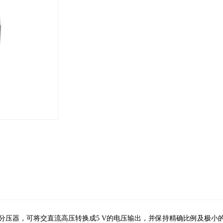
分压器，可将交直流⾼压转换成5 V的电压输出，并保持精确⽐例及极⼩