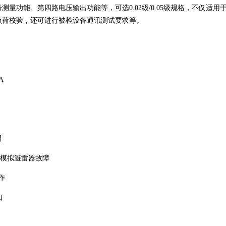
量功能、第四路电压输出功能等，可选0.02级/0.05级规格，不仅适用
负荷校验，还可进行被检设备通讯测试要求等。
A
调
成模拟避雷器故障
作
⼝