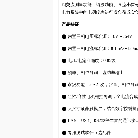
相交流测量功能、谐波功能、直流小信号测
电力系统中的电测仪表进行虚负荷或实
产品特征
⬤ 内置三相电压标准源：10V〜264V
⬤ 内置三相电流标准源：0.1mA〜120m
⬤ 电压/电流准确度：0.05级
⬤ 频率、相位可调；虚功率输出
⬤ 谐波功能：2〜21次，含量、相位可
⬤ 阻性/容性电流程控可调，全电流合
⬤ ⼤尺⼨液晶触摸屏，结合数字按键操
⬤ LAN、USB、RS232等丰富的通讯接
⬤ 专⽤测试软件（选配件）